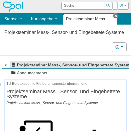
OPAL
Suche
Login
Hilf
Suchen
Startseite
Kursangebote
Projektseminar Mess-, ...
Tab sc
Projektseminar Mess-, Sensor- und Eingebettete Systeme
Hilfe
Projektseminar Mess-, Sensor- und Eingebettete System
Announcements
nzeige des Kursmenüs
TU Bergakademie Freiberg | semesterübergreifend
Projektseminar Mess-, Sensor- und Eingebettete
Systeme
Projektseminar Mess-, Sensor- und Eingebettete Systeme