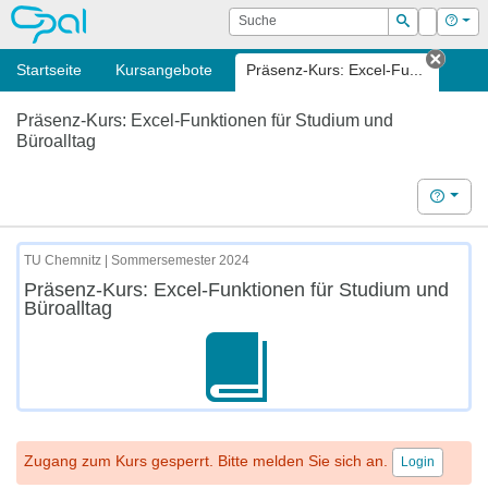
OPAL
Suche
Login
Hilf
Suchen
Startseite
Kursangebote
Präsenz-Kurs: Excel-Fu...
Tab s
Präsenz-Kurs: Excel-Funktionen für Studium und
Büroalltag
Hilfe
TU Chemnitz | Sommersemester 2024
Präsenz-Kurs: Excel-Funktionen für Studium und
Büroalltag
Zugang zum Kurs gesperrt. Bitte melden Sie sich an.
Login