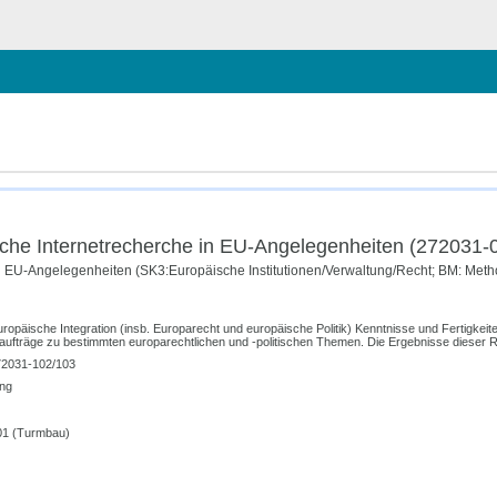
b schließen
he Internetrecherche in EU-Angelegenheiten (272031-
in EU-Angelegenheiten (SK3:Europäische Institutionen/Verwaltung/Recht; BM: Me
ropäische Integration (insb. Europarecht und europäische Politik) Kenntnisse und Fertigkei
aufträge zu bestimmten europarechtlichen und -politischen Themen. Die Ergebnisse dieser 
2031-102/103
ng
01 (Turmbau)