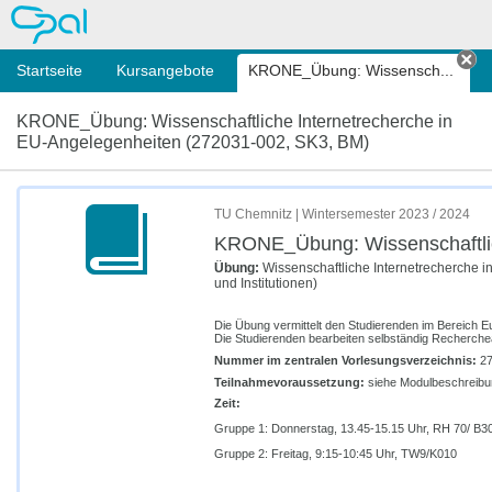
OPAL
Startseite
Kursangebote
KRONE_Übung: Wissensch...
Ta
KRONE_Übung: Wissenschaftliche Internetrecherche in
EU-Angelegenheiten (272031-002, SK3, BM)
TU Chemnitz | Wintersemester 2023 / 2024
KRONE_Übung: Wissenschaftlic
Übung:
Wissenschaftliche Internetrecherche 
und Institutionen)
Die Übung vermittelt den Studierenden im Bereich Eu
Die Studierenden bearbeiten selbständig Recherche
Nummer im zentralen Vorlesungsverzeichnis:
27
Teilnahmevoraussetzung:
siehe Modulbeschreibu
Zeit:
Gruppe 1: Donnerstag, 13.45-15.15 Uhr, RH 70/ B3
Gruppe 2: Freitag, 9:15-10:45 Uhr, TW9/K010