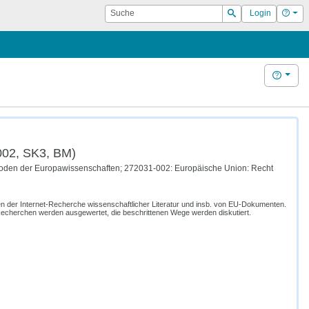
Suche
Hilf
Login
Suchen
Hilfe
002, SK3, BM)
thoden der Europawissenschaften; 272031-002: Europäische Union: Recht
ten der Internet-Recherche wissenschaftlicher Literatur und insb. von EU-Dokumenten.
Recherchen werden ausgewertet, die beschrittenen Wege werden diskutiert.