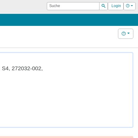
Suche
Hilf
Login
Suchen
Hilfe
, S4, 272032-002,