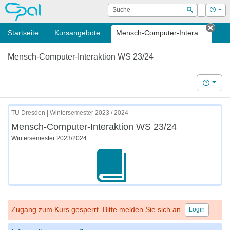
OPAL
Suche
Login
Hilf
Suchen
Startseite
Kursangebote
Mensch-Computer-Intera...
Tab 
Mensch-Computer-Interaktion WS 23/24
Hilfe
TU Dresden | Wintersemester 2023 / 2024
Mensch-Computer-Interaktion WS 23/24
Wintersemester 2023/2024
Zugang zum Kurs gesperrt. Bitte melden Sie sich an.
Login