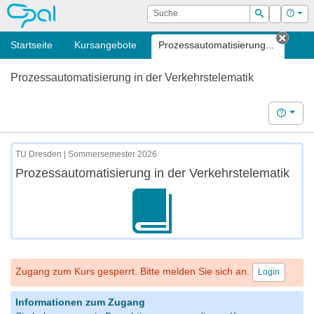
OPAL
Suche
Login
Hilf
Suchen
Startseite
Kursangebote
Prozessautomatisierung...
Tab s
Prozessautomatisierung in der Verkehrstelematik
Hilfe
TU Dresden | Sommersemester 2026
Prozessautomatisierung in der Verkehrstelematik
Zugang zum Kurs gesperrt. Bitte melden Sie sich an.
Login
Informationen zum Zugang