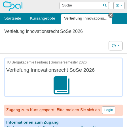
OPAL
Suche
Login
Hilf
Suchen
Startseite
Kursangebote
Vertiefung Innovations...
Tab sc
Vertiefung Innovationsrecht SoSe 2026
Hilfe
TU Bergakademie Freiberg | Sommersemester 2026
Vertiefung Innovationsrecht SoSe 2026
Zugang zum Kurs gesperrt. Bitte melden Sie sich an.
Login
Informationen zum Zugang