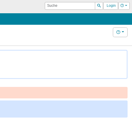
Suche
Hilf
Login
Suchen
Hilfe