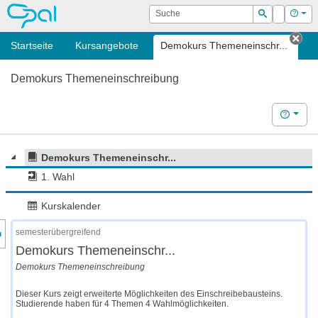
OPAL
Suche
Login
Hilf
Suchen
Startseite
Kursangebote
Demokurs Themeneinschr...
Tab
Demokurs Themeneinschreibung
Hilfe
Demokurs Themeneinschr...
1. Wahl
Kurskalender
nzeige des Kursmenüs
semesterübergreifend
Demokurs Themeneinschr...
Demokurs Themeneinschreibung
Dieser Kurs zeigt erweiterte Möglichkeiten des Einschreibebausteins.
Studierende haben für 4 Themen 4 Wahlmöglichkeiten.