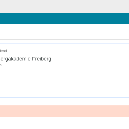
chließen
ifend
Bergakademie Freiberg
s