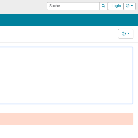
Suche
Hilf
Login
Suchen
Hilfe