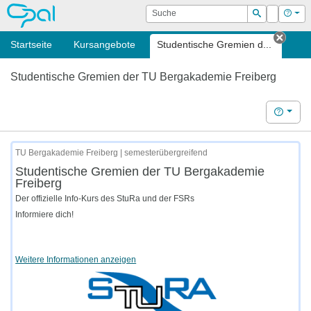
OPAL
Suche
Login
Hilf
Suchen
Startseite
Kursangebote
Studentische Gremien d...
Tab s
Studentische Gremien der TU Bergakademie Freiberg
Hilfe
TU Bergakademie Freiberg | semesterübergreifend
Studentische Gremien der TU Bergakademie
Freiberg
Der offizielle Info-Kurs des StuRa und der FSRs
Informiere dich!
Weitere Informationen anzeigen