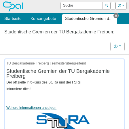
OPAL
Suche
Login
Hilf
Suchen
Startseite
Kursangebote
Studentische Gremien d...
Tab s
Studentische Gremien der TU Bergakademie Freiberg
Hilfe
TU Bergakademie Freiberg | semesterübergreifend
Studentische Gremien der TU Bergakademie
Freiberg
Der offizielle Info-Kurs des StuRa und der FSRs
Informiere dich!
Weitere Informationen anzeigen