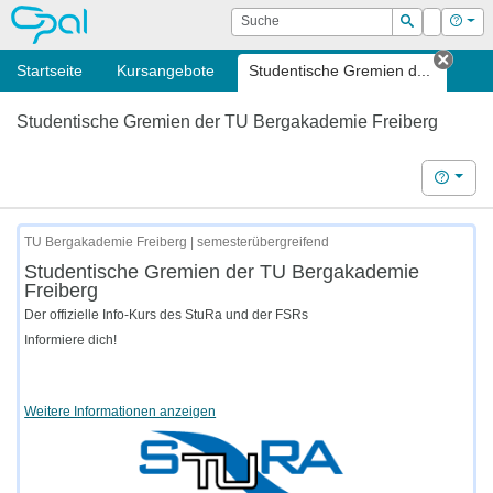
OPAL
Suche
Login
Hilf
Suchen
Startseite
Kursangebote
Studentische Gremien d...
Tab s
Studentische Gremien der TU Bergakademie Freiberg
Hilfe
TU Bergakademie Freiberg | semesterübergreifend
Studentische Gremien der TU Bergakademie
Freiberg
Der offizielle Info-Kurs des StuRa und der FSRs
Informiere dich!
Weitere Informationen anzeigen