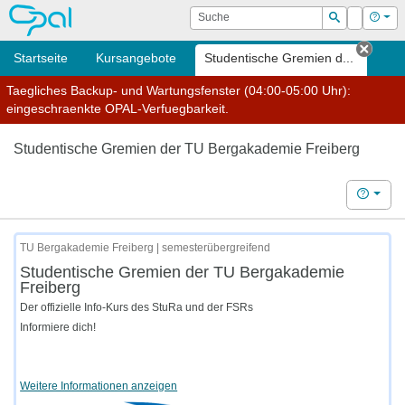
OPAL
Suche
Login
Hilf
Suchen
Startseite
Kursangebote
Studentische Gremien d...
Tab s
Taegliches Backup- und Wartungsfenster (04:00-05:00 Uhr):
eingeschraenkte OPAL-Verfuegbarkeit.
Studentische Gremien der TU Bergakademie Freiberg
Hilfe
TU Bergakademie Freiberg | semesterübergreifend
Studentische Gremien der TU Bergakademie
Freiberg
Der offizielle Info-Kurs des StuRa und der FSRs
Informiere dich!
Weitere Informationen anzeigen