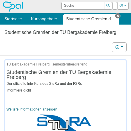
OPAL
Suche
Login
Hilf
Suchen
Startseite
Kursangebote
Studentische Gremien d...
Tab s
Studentische Gremien der TU Bergakademie Freiberg
Hilfe
TU Bergakademie Freiberg | semesterübergreifend
Studentische Gremien der TU Bergakademie
Freiberg
Der offizielle Info-Kurs des StuRa und der FSRs
Informiere dich!
Weitere Informationen anzeigen