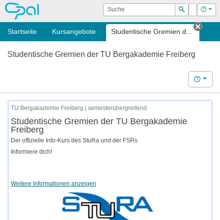
OPAL
Suche
Login
Hilf
Suchen
Startseite
Kursangebote
Studentische Gremien d...
Tab s
Studentische Gremien der TU Bergakademie Freiberg
Hilfe
TU Bergakademie Freiberg | semesterübergreifend
Studentische Gremien der TU Bergakademie
Freiberg
Der offizielle Info-Kurs des StuRa und der FSRs
Informiere dich!
Weitere Informationen anzeigen