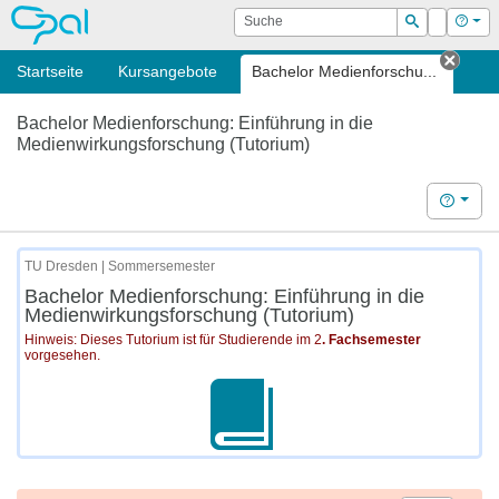
OPAL
Suche
Login
Hilf
Suchen
Startseite
Kursangebote
Bachelor Medienforschu...
Tab s
Bachelor Medienforschung: Einführung in die
Medienwirkungsforschung (Tutorium)
Hilfe
TU Dresden | Sommersemester
Bachelor Medienforschung: Einführung in die
Medienwirkungsforschung (Tutorium)
Hinweis: Dieses Tutorium ist für Studierende im 2
. Fachsemester
vorgesehen.