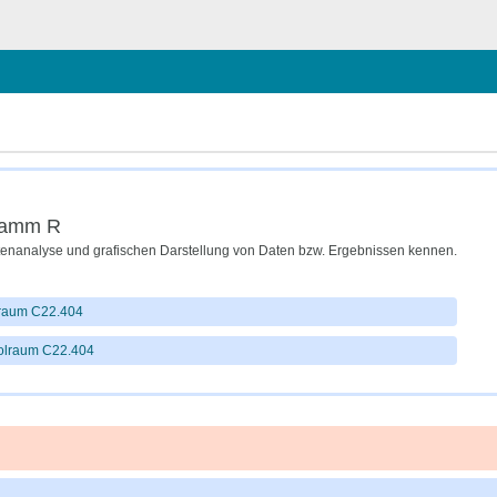
hließen
gramm R
tenanalyse und grafischen Darstellung von Daten bzw. Ergebnissen kennen.
olraum C22.404
Poolraum C22.404