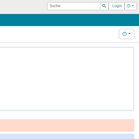
Suche
Hilf
Login
Suchen
Hilfe