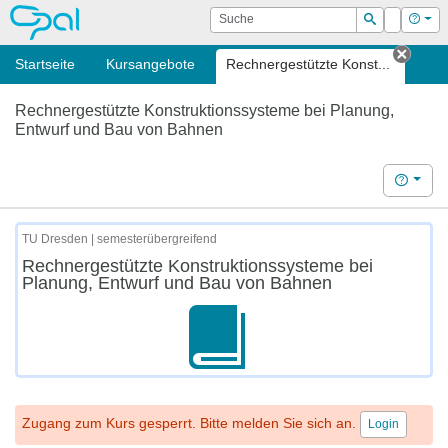
OPAL
Suche
Login
Hilf
Suchen
Startseite
Kursangebote
Rechnergestützte Konst...
Tab s
Rechnergestützte Konstruktionssysteme bei Planung,
Entwurf und Bau von Bahnen
Hilfe
TU Dresden | semesterübergreifend
Rechnergestützte Konstruktionssysteme bei
Planung, Entwurf und Bau von Bahnen
Zugang zum Kurs gesperrt. Bitte melden Sie sich an.
Login