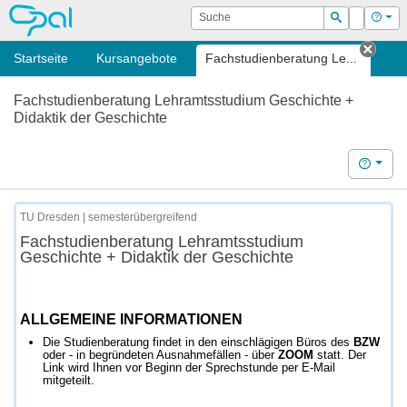
OPAL
Suche
Login
Hilf
Suchen
Startseite
Kursangebote
Fachstudienberatung Le...
Tab s
Fachstudienberatung Lehramtsstudium Geschichte +
Didaktik der Geschichte
Hilfe
TU Dresden | semesterübergreifend
Fachstudienberatung Lehramtsstudium
Geschichte + Didaktik der Geschichte
ALLGEMEINE INFORMATIONEN
Die Studienberatung findet in den einschlägigen Büros des
BZW
oder - in begründeten Ausnahmefällen - über
ZOOM
statt. Der
Link wird Ihnen vor Beginn der Sprechstunde per E-Mail
mitgeteilt.