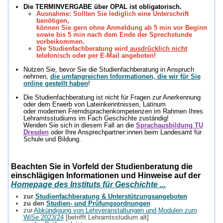
Die TERMINVERGABE über OPAL ist obligatorisch.
Ausnahme: Sollten Sie lediglich eine Unterschrift
benötigen,
können Sie gern
ohne Anmeldung ab
5 min vor Beginn
sowie bis 5 min nach dem Ende der Sprechstunde
vorbeikommen.
Die Studienfachberatung wird
ausdrücklich
nicht
telefonisch
oder per E-Mail
angeboten!
Nutzen Sie, bevor Sie die Studienfachberatung in Anspruch
nehmen,
die umfangreichen Informationen, die wir für Sie
online gestellt haben
!
Die Studienfachberatung ist nicht für Fragen zur Anerkennung
oder dem Erwerb von Lateinkenntnissen, Latinum
oder modernen Fremdsprachenkompetenzen im Rahmen Ihres
Lehramtsstudiums im Fach Geschichte zuständig!
Wenden Sie sich in diesem Fall an die
Sprachausbildung TU
Dresden
oder Ihre Ansprechpartner:innen beim Landesamt für
Schule und Bildung.
Beachten Sie in Vorfeld der Studienberatung die
einschlägigen Informationen und Hinweise auf der
Homepage des Instituts für Geschichte ...
zur
Studienfachberatung & Unterstützungsangeboten
zu den
Studien- und Prüfungsordnungen
zur
Abkündigung von Lehrveranstaltungen und Modulen zum
WiSe 2023/24
[betrifft Lehramtsstudium alt]