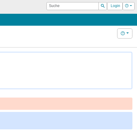
Suche
Hilf
Login
Suchen
Hilfe