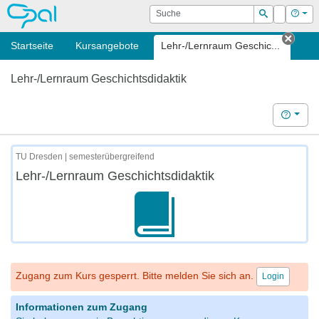
OPAL
Suche
Login
Hilf
Suchen
Startseite
Kursangebote
Lehr-/Lernraum Geschic...
Tab s
Lehr-/Lernraum Geschichtsdidaktik
Hilfe
TU Dresden | semesterübergreifend
Lehr-/Lernraum Geschichtsdidaktik
Zugang zum Kurs gesperrt. Bitte melden Sie sich an.
Login
Informationen zum Zugang