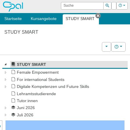
OPAL
Suche
Login
Hilf
Suchen
Startseite
Kursangebote
STUDY SMART
Tab schließen
STUDY SMART
Weitere Kurs
Hilfe
STUDY SMART
Female Empowerment
For international Students
Digitale Kompetenzen und Future Skills
Lehramtsstudierende
Tutor:innen
Juni 2026
Juli 2026
nzeige des Kursmenüs