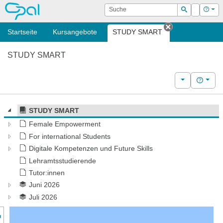
OPAL
Suche
Login
Hilf
Suchen
Startseite
Kursangebote
STUDY SMART
Tab schließen
STUDY SMART
Weitere Kurs
Hilfe
STUDY SMART
Female Empowerment
For international Students
Digitale Kompetenzen und Future Skills
Lehramtsstudierende
Tutor:innen
Juni 2026
Juli 2026
nzeige des Kursmenüs