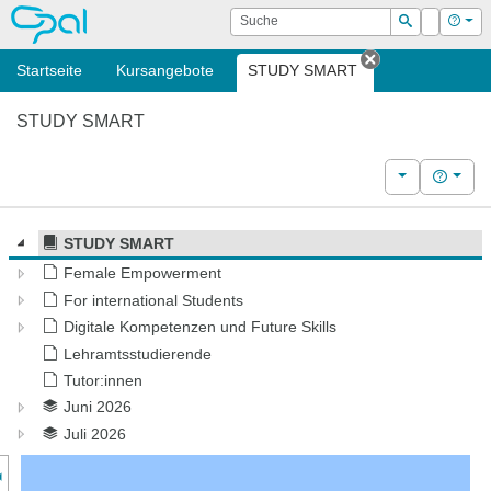
OPAL
Suche
Login
Hilf
Suchen
Startseite
Kursangebote
STUDY SMART
Tab schließen
STUDY SMART
Weitere Kurs
Hilfe
STUDY SMART
Female Empowerment
For international Students
Digitale Kompetenzen und Future Skills
Lehramtsstudierende
Tutor:innen
Juni 2026
Juli 2026
nzeige des Kursmenüs