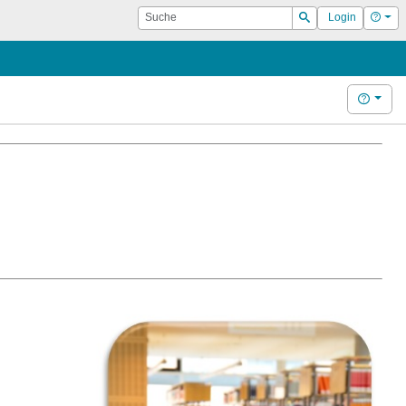
Suche
Hilf
Login
Suchen
Hilfe