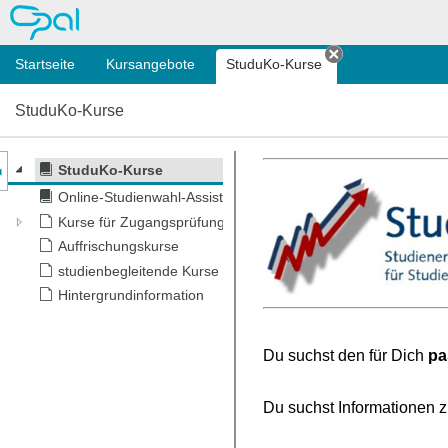
OPAL
Startseite
Kursangebote
StuduKo-Kurse
Tab schließen
StuduKo-Kurse
nzeige des Kursmenüs
StuduKo-Kurse
Online-Studienwahl-Assistent
Kurse für Zugangsprüfung
Auffrischungskurse
studienbegleitende Kurse
Hintergrundinformation