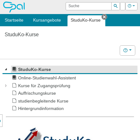
OPAL
Suche
Login
Hilf
Suchen
Startseite
Kursangebote
StuduKo-Kurse
Tab schließen
StuduKo-Kurse
Hilfe
StuduKo-Kurse
Online-Studienwahl-Assistent
Kurse für Zugangsprüfung
Auffrischungskurse
studienbegleitende Kurse
Hintergrundinformation
nzeige des Kursmenüs