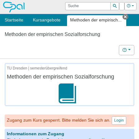
OPAL
Suche
Login
Hilf
Suchen
Startseite
Kursangebote
Methoden der empirisch...
Tab s
Methoden der empirischen Sozialforschung
Hilfe
TU Dresden | semesterübergreifend
Methoden der empirischen Sozialforschung
Zugang zum Kurs gesperrt. Bitte melden Sie sich an.
Login
Informationen zum Zugang