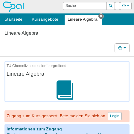
OPAL
Suche
Login
Hilf
Suchen
Startseite
Kursangebote
Lineare Algebra
Tab schließen
Lineare Algebra
Hilfe
TU Chemnitz | semesterübergreifend
Lineare Algebra
Zugang zum Kurs gesperrt. Bitte melden Sie sich an.
Login
Informationen zum Zugang