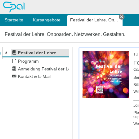
OPAL
Startseite
Kursangebote
Festival der Lehre. On...
Tab sc
Festival der Lehre. Onboarden. Netzwerken. Gestalten.
nzeige des Kursmenüs
Festival der Lehre
TU 
Programm
Fe
Anmeldung Festival der Lehre
Onb
Kontakt & E-Mail
Sei
Bit
Wir
__
Joi
Ple
sup
We 