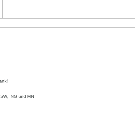
ank!
, GSW, ING und MN
_______