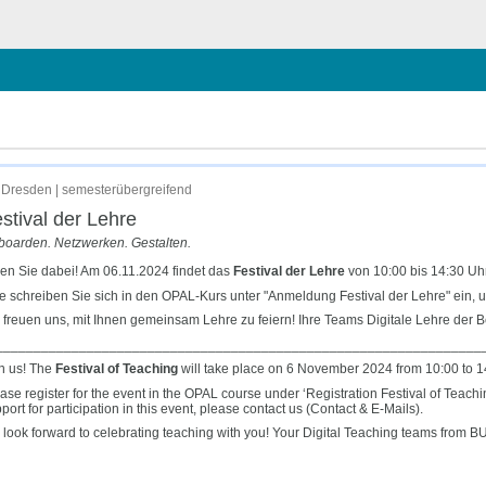
hließen
Dresden | semesterübergreifend
stival der Lehre
oarden. Netzwerken. Gestalten.
en Sie dabei! Am 06.11.2024 findet das
Festival der Lehre
von 10:00 bis 14:30 Uhr 
te schreiben Sie sich in den OPAL-Kurs unter "Anmeldung Festival der Lehre" ein, 
 freuen uns, mit Ihnen gemeinsam Lehre zu feiern! Ihre Teams Digitale Lehre de
________________________________________________________________
n us! The
Festival of Teaching
will take place on 6 November 2024 from 10:00 to 14:
ase register for the event in the OPAL course under ‘Registration Festival of Teach
port for participation in this event, please contact us (Contact & E-Mails).
look forward to celebrating teaching with you! Your Digital Teaching teams from