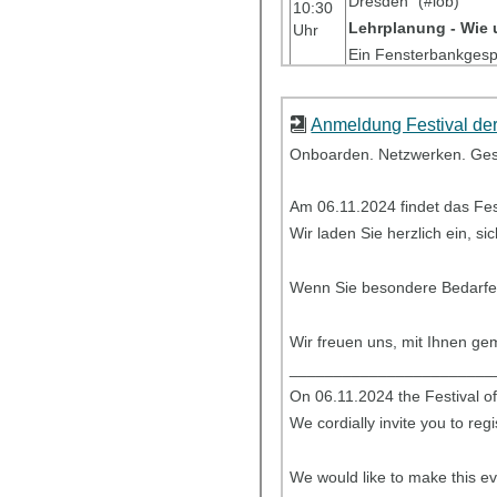
Dresden“ (#lob)
10:30
Lehrplanung - Wie
Uhr
Ein Fensterbankgesp
st
Escape Room (1
tr
Lösen Sie lehralltags
Anmeldung Festival de
Koffein Kick
11:00
Onboarden. Netzwerken. Gest
Uhr
Stärken Sie sich mit
Speed Meet
Am 06.11.2024 findet das Fest
Vernetzen Sie sich m
Wir laden Sie herzlich ein, s
zahlreiche Unterstü
11:20 Gute Lehre d
Wenn Sie besondere Bedarfe h
11:20
Uhr
12:00 Gute Lehre d
Input zu Tipps und Tr
Wir freuen uns, mit Ihnen g
_______________________
11:20 Escape-Room
On 06.11.2024 the Festival of
12:00 Escape-Room
We cordially invite you to regi
Lösen Sie lehralltags
Lunch Boost
12:30
We would like to make this ev
Uhr
Geben Sie sich eine