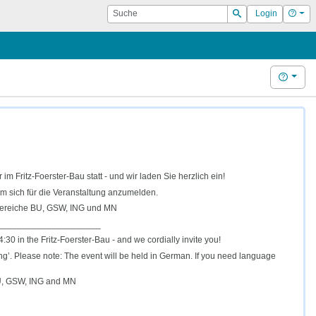
Suche
Hilf
Login
Suchen
Hilfe
im Fritz-Foerster-Bau statt - und wir laden Sie herzlich ein!
um sich für die Veranstaltung anzumelden.
r Bereiche BU, GSW, ING und MN
_____________________
30 in the Fritz-Foerster-Bau - and we cordially invite you!
ing’. Please note: The event will be held in German. If you need language
 BU, GSW, ING and MN