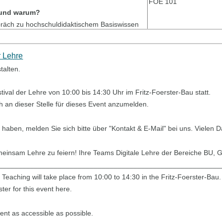
FOE 101
 und warum?
räch zu hochschuldidaktischem Basiswissen
y)
FOE 147
bereichernde Rätsel, limitiert auf 7 Mutige.
r Lehre
alten.
FOE 102
 Kaffee, Tee, Obst und Keksen.
ival der Lehre von 10:00 bis 14:30 Uhr im Fritz-Foerster-Bau statt.
FOE 101
it Gleichgesinnten und entdecken Sie
ich an dieser Stelle für dieses Event anzumelden.
tzungsangebote.
enken (30 min.)
aben, melden Sie sich bitte über "Kontakt & E-Mail" bei uns. Vielen D
FOE 135
enken (30 min.)
icks im Lehralltag
emeinsam Lehre zu feiern! Ihre Teams Digitale Lehre der Bereiche BU
nd
________________________________________________________
 (2
try)
rd
 Teaching will take place from 10:00 to 14:30 in the Fritz-Foerster-Bau.
FOE 147
 (3
try)
ster for this event here.
bereichernde Rätsel, limitiert auf 7 Mutige.
FOE 102
ent as accessible as possible.
n Energie-Kick bei Getränken und Snacks.