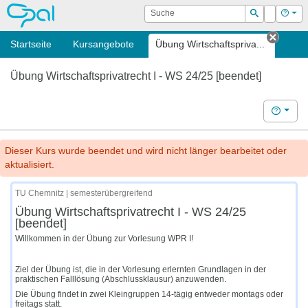
OPAL
Suche
Login
Hilf
Suchen
Startseite
Kursangebote
Übung Wirtschaftspriva...
Tab sc
Übung Wirtschaftsprivatrecht I - WS 24/25 [beendet]
Hilfe
Dieser Kurs wurde beendet und wird nicht länger bearbeitet oder
aktualisiert.
TU Chemnitz | semesterübergreifend
Übung Wirtschaftsprivatrecht I - WS 24/25
[beendet]
Willkommen in der Übung zur Vorlesung WPR I!
Ziel der Übung ist, die in der Vorlesung erlernten Grundlagen in der
praktischen Falllösung (Abschlussklausur) anzuwenden.
Die Übung findet in zwei Kleingruppen 14-tägig entweder montags oder
freitags statt.