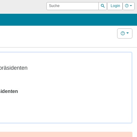
Suche
Hilf
Login
Suchen
Hilfe
räsiden­ten
iden­ten