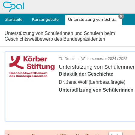
OPAL
Startseite
Kursangebote
Unterstützung von Schü...
Tab s
Unterstützung von Schülerinnen und Schülern beim
Geschichtswett­bewerb des Bundespräsiden­ten
TU Dresden | Wintersemester 2024 / 2025
Unterstützung von Schülerinne
Didaktik der Geschichte
Dr. Jana Wolf (Lehrbeauftragte)
Unterstützung von Schülerinnen 