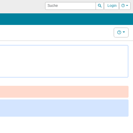
Suche
Hilf
Login
Suchen
Hilfe