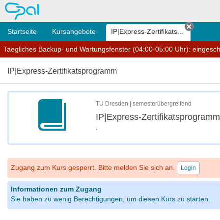
OPAL
Startseite
Kursangebote
IP|Express-Zertifikats...
Tab sch
Taegliches Backup- und Wartungsfenster (04:00-05:00 Uhr): eingesc
IP|Express-Zertifikatsprogramm
TU Dresden | semesterübergreifend
IP|Express-Zertifikatsprogramm
.
Zugang zum Kurs gesperrt. Bitte melden Sie sich an.
Login
Informationen zum Zugang
Sie haben zu wenig Berechtigungen, um diesen Kurs zu starten.