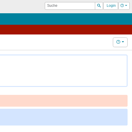
Suche
Hilf
Login
Suchen
Hilfe