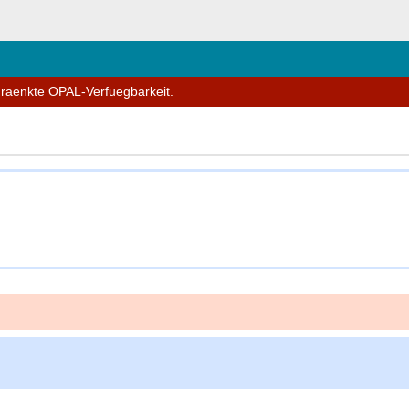
ließen
hraenkte OPAL-Verfuegbarkeit.