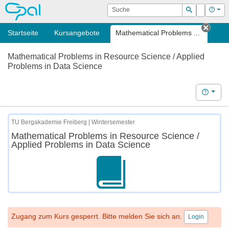
OPAL
Suche
Login
Hilf
Suchen
Startseite
Kursangebote
Mathematical Problems ...
Tab s
Mathematical Problems in Resource Science / Applied
Problems in Data Science
Hilfe
TU Bergakademie Freiberg | Wintersemester
Mathematical Problems in Resource Science /
Applied Problems in Data Science
Zugang zum Kurs gesperrt. Bitte melden Sie sich an.
Login