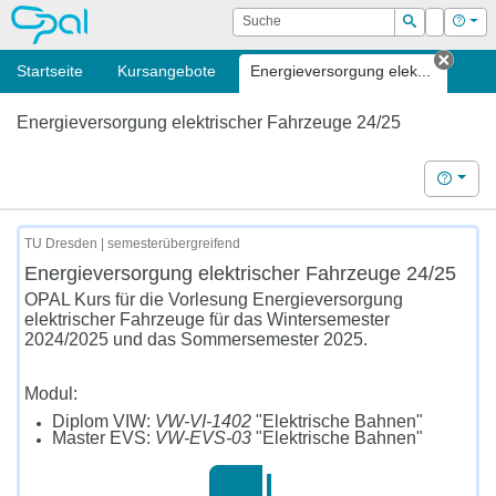
OPAL
Suche
Login
Hilf
Suchen
Startseite
Kursangebote
Energieversorgung elek...
Tab s
Energieversorgung elektrischer Fahrzeuge 24/25
Hilfe
TU Dresden | semesterübergreifend
Energieversorgung elektrischer Fahrzeuge 24/25
OPAL Kurs für die Vorlesung Energieversorgung
elektrischer Fahrzeuge für das Wintersemester
2024/2025 und das Sommersemester 2025.
Modul:
Diplom
VIW:
VW-VI-1402
"Elektrische Bahnen"
Master EVS:
VW-EVS-03
"Elektrische Bahnen"