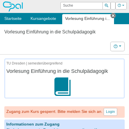
OPAL
Suche
Login
Hilf
Suchen
Startseite
Kursangebote
Vorlesung Einführung i...
Tab sc
Vorlesung Einführung in die Schulpädagogik
Hilfe
TU Dresden | semesterübergreifend
Vorlesung Einführung in die Schulpädagogik
Zugang zum Kurs gesperrt. Bitte melden Sie sich an.
Login
Informationen zum Zugang