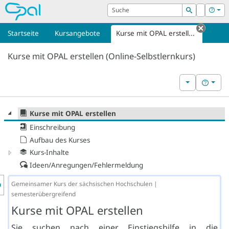
OPAL
Suche
Login
Hilf
Suchen
Startseite
Kursangebote
Kurse mit OPAL erstell...
Tab sc
Kurse mit OPAL erstellen (Online-Selbstlernkurs)
Weitere Kurs
Hilfe
Kurse mit OPAL erstellen
Einschreibung
Aufbau des Kurses
Kurs-Inhalte
Ideen/Anregungen/Fehlermeldung
nzeige des Kursmenüs
Gemeinsamer Kurs der sächsischen Hochschulen |
semesterübergreifend
Kurse mit OPAL erstellen
Sie suchen nach einer Einstiegshilfe in die