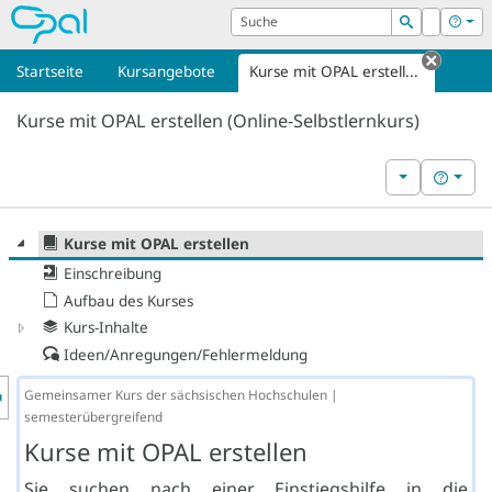
OPAL
Suche
Login
Hilf
Suchen
Startseite
Kursangebote
Kurse mit OPAL erstell...
Tab sc
Kurse mit OPAL erstellen (Online-Selbstlernkurs)
Weitere Kurs
Hilfe
Kurse mit OPAL erstellen
Einschreibung
Aufbau des Kurses
Kurs-Inhalte
Ideen/Anregungen/Fehlermeldung
nzeige des Kursmenüs
Gemeinsamer Kurs der sächsischen Hochschulen |
semesterübergreifend
Kurse mit OPAL erstellen
Sie suchen nach einer Einstiegshilfe in die