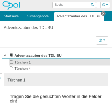
OPAL
Suche
Login
Hilf
Suchen
Startseite
Kursangebote
Adventszauber des TDL BU
Tab 
Adventszauber des TDL BU
Hilfe
Adventszauber des TDL BU
Türchen 1
Türchen 4
nzeige des Kursmenüs
Türchen 1