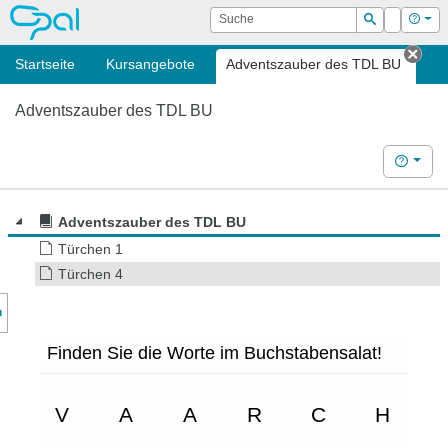
OPAL
Suche
Login
Hilf
Suchen
Startseite
Kursangebote
Adventszauber des TDL BU
Tab 
Adventszauber des TDL BU
Hilfe
Adventszauber des TDL BU
Türchen 1
Türchen 4
nzeige des Kursmenüs