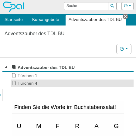
OPAL
Suche
Login
Hilf
Suchen
Startseite
Kursangebote
Adventszauber des TDL BU
Tab 
Adventszauber des TDL BU
Hilfe
Adventszauber des TDL BU
Türchen 1
Türchen 4
nzeige des Kursmenüs