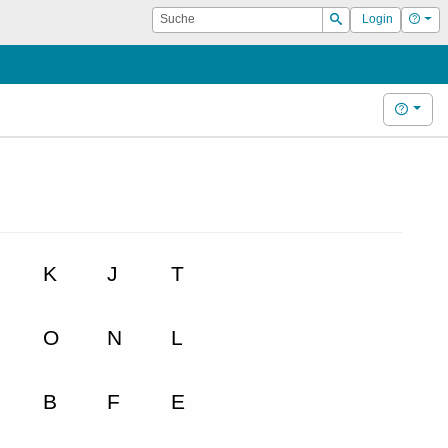
Suche
Hilf
Login
Suchen
Hilfe