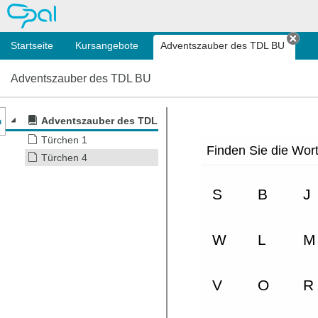
OPAL
Startseite
Kursangebote
Adventszauber des TDL BU
Tab 
Adventszauber des TDL BU
nzeige des Kursmenüs
Adventszauber des TDL BU
Türchen 1
Türchen 4