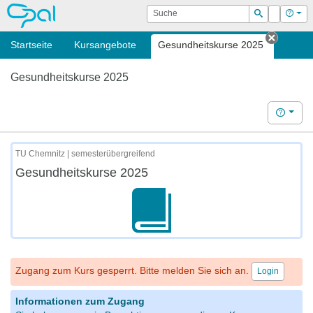
OPAL
Suche
Login
Hilf
Suchen
Startseite
Kursangebote
Gesundheitskurse 2025
Tab sch
Gesundheitskurse 2025
Hilfe
TU Chemnitz | semesterübergreifend
Gesundheitskurse 2025
Zugang zum Kurs gesperrt. Bitte melden Sie sich an.
Login
Informationen zum Zugang