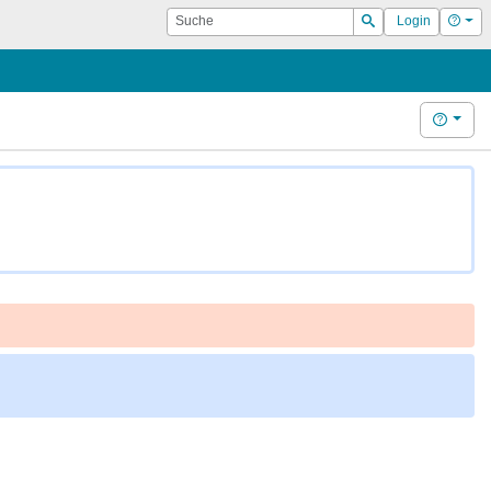
Suche
Hilf
Login
Suchen
Hilfe