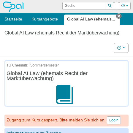
OPAL
Suche
Login
Hilf
Suchen
Startseite
Kursangebote
Global AI Law (ehemals...
Tab s
Global AI Law (ehemals Recht der Marktüberwachung)
Hilfe
TU Chemnitz | Sommersemester
Global AI Law (ehemals Recht der
Marktüberwachung)
Zugang zum Kurs gesperrt. Bitte melden Sie sich an.
Login