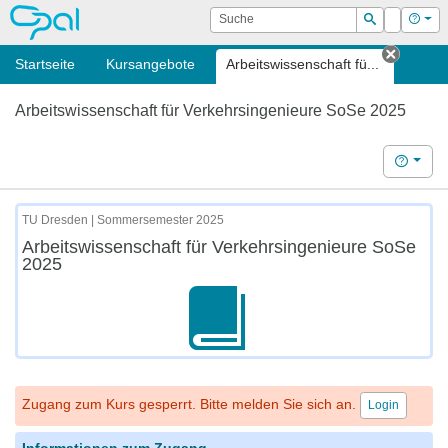
OPAL
Suche
Login
Hilf
Suchen
Startseite
Kursangebote
Arbeitswissenschaft fü...
Tab sc
Arbeitswissenschaft für Verkehrsingenieure SoSe 2025
Hilfe
TU Dresden | Sommersemester 2025
Arbeitswissenschaft für Verkehrsingenieure SoSe
2025
Zugang zum Kurs gesperrt. Bitte melden Sie sich an.
Login