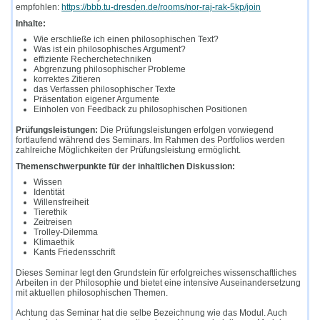
empfohlen:
https://bbb.tu-dresden.de/rooms/nor-raj-rak-5kp/join
Inhalte:
Wie erschließe ich einen philosophischen Text?
Was ist ein philosophisches Argument?
effiziente Recherchetechniken
Abgrenzung philosophischer Probleme
korrektes Zitieren
das Verfassen philosophischer Texte
Präsentation eigener Argumente
Einholen von Feedback zu philosophischen Positionen
Prüfungsleistungen:
Die Prüfungsleistungen erfolgen vorwiegend
fortlaufend während des Seminars. Im Rahmen des Portfolios werden
zahlreiche Möglichkeiten der Prüfungsleistung ermöglicht.
Themenschwerpunkte für der inhaltlichen Diskussion:
Wissen
Identität
Willensfreiheit
Tierethik
Zeitreisen
Trolley-Dilemma
Klimaethik
Kants Friedensschrift
Dieses Seminar legt den Grundstein für erfolgreiches wissenschaftliches
Arbeiten in der Philosophie und bietet eine intensive Auseinandersetzung
mit aktuellen philosophischen Themen.
Achtung das Seminar hat die selbe Bezeichnung wie das Modul. Auch