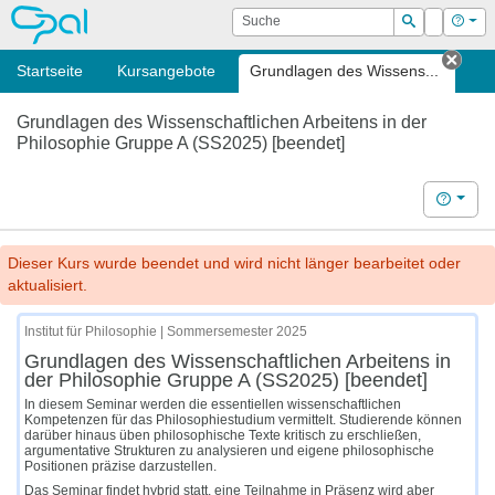
OPAL
Suche
Login
Hilf
Suchen
Startseite
Kursangebote
Grundlagen des Wissens...
Tab 
Grundlagen des Wissenschaftlichen Arbeitens in der
Philosophie Gruppe A (SS2025) [beendet]
Hilfe
Dieser Kurs wurde beendet und wird nicht länger bearbeitet oder
aktualisiert.
Institut für Philosophie | Sommersemester 2025
Grundlagen des Wissenschaftlichen Arbeitens in
der Philosophie Gruppe A (SS2025) [beendet]
In diesem Seminar werden die essentiellen wissenschaftlichen
Kompetenzen für das Philosophiestudium vermittelt. Studierende können
darüber hinaus üben philosophische Texte kritisch zu erschließen,
argumentative Strukturen zu analysieren und eigene philosophische
Positionen präzise darzustellen.
Das Seminar findet hybrid statt, eine Teilnahme in Präsenz wird aber