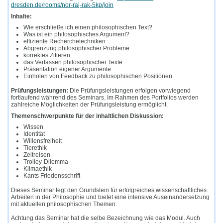
dresden.de/rooms/nor-raj-rak-5kp/join
Inhalte:
Wie erschließe ich einen philosophischen Text?
Was ist ein philosophisches Argument?
effiziente Recherchetechniken
Abgrenzung philosophischer Probleme
korrektes Zitieren
das Verfassen philosophischer Texte
Präsentation eigener Argumente
Einholen von Feedback zu philosophischen Positionen
Prüfungsleistungen:
Die Prüfungsleistungen erfolgen vorwiegend
fortlaufend während des Seminars. Im Rahmen des Portfolios werden
zahlreiche Möglichkeiten der Prüfungsleistung ermöglicht.
Themenschwerpunkte für der inhaltlichen Diskussion:
Wissen
Identität
Willensfreiheit
Tierethik
Zeitreisen
Trolley-Dilemma
Klimaethik
Kants Friedensschrift
Dieses Seminar legt den Grundstein für erfolgreiches wissenschaftliches
Arbeiten in der Philosophie und bietet eine intensive Auseinandersetzung
mit aktuellen philosophischen Themen.
Achtung das Seminar hat die selbe Bezeichnung wie das Modul. Auch