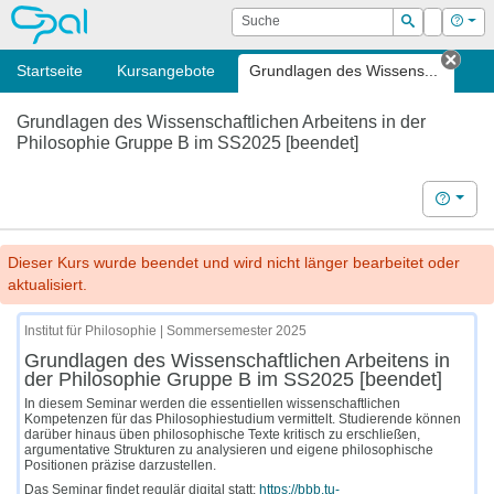
OPAL
Suche
Login
Hilf
Suchen
Startseite
Kursangebote
Grundlagen des Wissens...
Tab 
Grundlagen des Wissenschaftlichen Arbeitens in der
Philosophie Gruppe B im SS2025 [beendet]
Hilfe
Dieser Kurs wurde beendet und wird nicht länger bearbeitet oder
aktualisiert.
Institut für Philosophie | Sommersemester 2025
Grundlagen des Wissenschaftlichen Arbeitens in
der Philosophie Gruppe B im SS2025 [beendet]
In diesem Seminar werden die essentiellen wissenschaftlichen
Kompetenzen für das Philosophiestudium vermittelt. Studierende können
darüber hinaus üben philosophische Texte kritisch zu erschließen,
argumentative Strukturen zu analysieren und eigene philosophische
Positionen präzise darzustellen.
Das Seminar findet regulär digital statt:
https://bbb.tu-