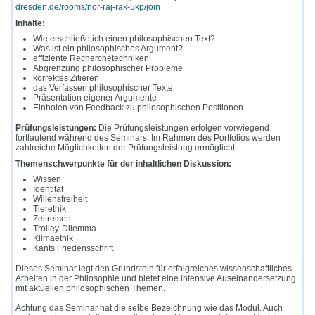
dresden.de/rooms/nor-raj-rak-5kp/join
Inhalte:
Wie erschließe ich einen philosophischen Text?
Was ist ein philosophisches Argument?
effiziente Recherchetechniken
Abgrenzung philosophischer Probleme
korrektes Zitieren
das Verfassen philosophischer Texte
Präsentation eigener Argumente
Einholen von Feedback zu philosophischen Positionen
Prüfungsleistungen:
Die Prüfungsleistungen erfolgen vorwiegend
fortlaufend während des Seminars. Im Rahmen des Portfolios werden
zahlreiche Möglichkeiten der Prüfungsleistung ermöglicht.
Themenschwerpunkte für der inhaltlichen Diskussion:
Wissen
Identität
Willensfreiheit
Tierethik
Zeitreisen
Trolley-Dilemma
Klimaethik
Kants Friedensschrift
Dieses Seminar legt den Grundstein für erfolgreiches wissenschaftliches
Arbeiten in der Philosophie und bietet eine intensive Auseinandersetzung
mit aktuellen philosophischen Themen.
Achtung das Seminar hat die selbe Bezeichnung wie das Modul. Auch