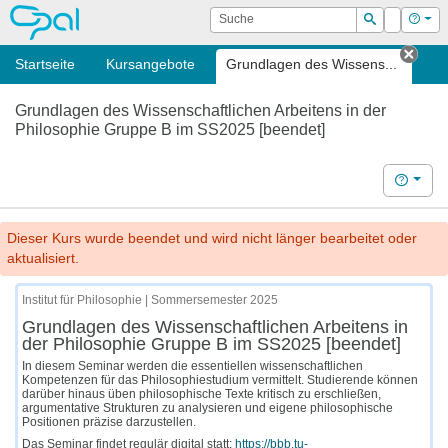
OPAL
Suche
Login
Hilf
Suchen
Startseite
Kursangebote
Grundlagen des Wissens...
Tab 
Grundlagen des Wissenschaftlichen Arbeitens in der
Philosophie Gruppe B im SS2025 [beendet]
Hilfe
Dieser Kurs wurde beendet und wird nicht länger bearbeitet oder
aktualisiert.
Institut für Philosophie | Sommersemester 2025
Grundlagen des Wissenschaftlichen Arbeitens in
der Philosophie Gruppe B im SS2025 [beendet]
In diesem Seminar werden die essentiellen wissenschaftlichen
Kompetenzen für das Philosophiestudium vermittelt. Studierende können
darüber hinaus üben philosophische Texte kritisch zu erschließen,
argumentative Strukturen zu analysieren und eigene philosophische
Positionen präzise darzustellen.
Das Seminar findet regulär digital statt:
https://bbb.tu-